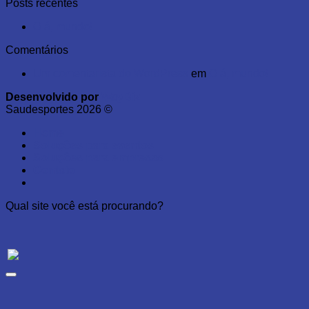
Posts recentes
Olá, mundo!
Comentários
Um comentarista do WordPress
em
Olá, mundo!
Desenvolvido por
WayBiz
Saudesportes 2026 ©
Home
Soluções para eventos
Soluções para empresas
Contato
Qual site você está procurando?